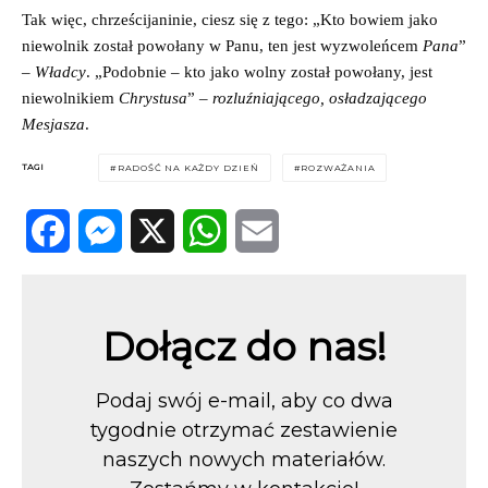
Tak więc, chrześcijaninie, ciesz się z tego: „Kto bowiem jako
niewolnik został powołany w Panu, ten jest wyzwoleńcem
Pana
”
–
Władcy
. „Podobnie – kto jako wolny został powołany, jest
niewolnikiem
Chrystusa
” –
rozluźniającego, osładzającego
Mesjasza
.
TAGI
RADOŚĆ NA KAŻDY DZIEŃ
ROZWAŻANIA
Facebook
Messenger
X
WhatsApp
Email
Dołącz do nas!
Podaj swój e-mail, aby co dwa
tygodnie otrzymać zestawienie
naszych nowych materiałów.