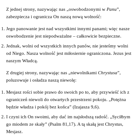
Z jednej strony, nazywając nas „oswobodzonymi w
Panu
”,
zabezpiecza i ogranicza On naszą nową wolność:
Jego panowanie jest nad wszystkimi innymi panami; więc nasze
oswobodzenie jest niepodważalne – całkowicie bezpieczne.
Jednak, wolni od wszystkich innych panów, nie jesteśmy wolni
od Niego. Nasza wolność jest miłosiernie ograniczona. Jezus jest
naszym Władcą.
Z drugiej strony, nazywając nas „niewolnikami
Chrystusa
”,
poluzowuje i osładza naszą niewolę:
Mesjasz rości sobie prawo do swoich po to, aby przywieść ich z
ograniczeń niewoli do otwartych przestrzeni pokoju. „Potężna
będzie władza i pokój bez końca” (Izajasza 9,6).
I czyni ich On swoimi, aby dać im najsłodszą radość. „Syciłbym
go miodem ze skały” (Psalm 81,17). A tą skałą jest Chrystus,
Mesjasz.