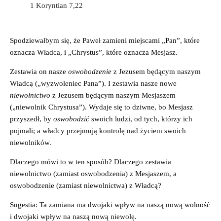
1 Koryntian 7,22
Spodziewałbym się, że Paweł zamieni miejscami „Pan”, które
oznacza Władca, i „Chrystus”, które oznacza Mesjasz.
Zestawia on nasze
oswobodzenie
z Jezusem będącym naszym
Władcą („wyzwoleniec Pana”). I zestawia nasze nowe
niewolnictwo
z Jezusem będącym naszym Mesjaszem
(„niewolnik Chrystusa”). Wydaje się to dziwne, bo Mesjasz
przyszedł, by
oswobodzić
swoich ludzi, od tych, którzy ich
pojmali; a władcy przejmują kontrolę nad życiem swoich
niewolników.
Dlaczego mówi to w ten sposób? Dlaczego zestawia
niewolnictwo (zamiast oswobodzenia) z Mesjaszem, a
oswobodzenie (zamiast niewolnictwa) z Władcą?
Sugestia: Ta zamiana ma dwojaki wpływ na naszą nową wolność
i dwojaki wpływ na naszą nową niewolę.