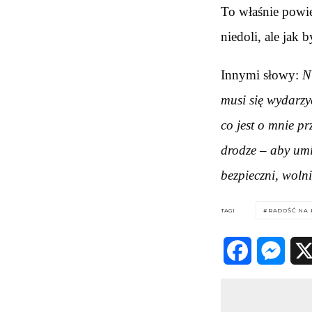
To właśnie powie
niedoli, ale jak 
Innymi słowy:
N
musi się wydarzy
co jest o mnie p
drodze – aby umi
bezpieczni, wolni
TAGI
RADOŚĆ NA 
Facebook
Messenger
X