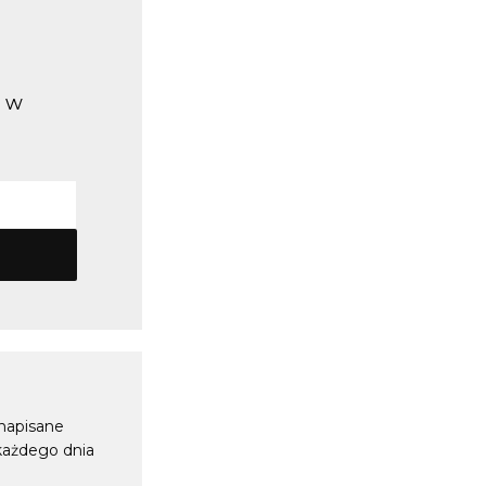
y w
 napisane
 każdego dnia