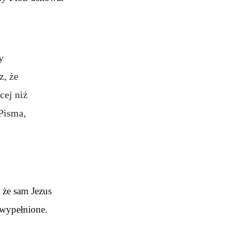
y
z, że
cej niż
Pisma,
 że sam Jezus
 wypełnione.