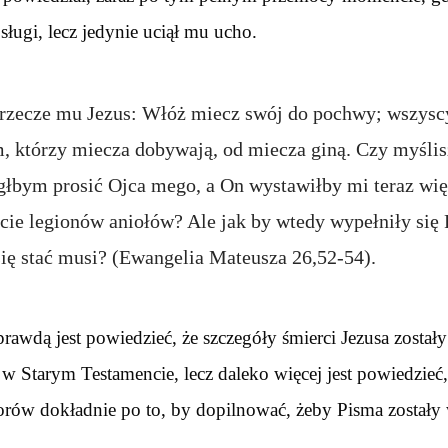
sługi, lecz jedynie uciął mu ucho.
rzecze mu Jezus: Włóż miecz swój do pochwy; wszysc
, którzy miecza dobywają, od miecza giną. Czy myślis
głbym prosić Ojca mego, a On wystawiłby mi teraz wię
cie legionów aniołów? Ale jak by wtedy wypełniły się 
się stać musi? (Ewangelia Mateusza 26,52-54).
prawdą jest powiedzieć, że szczegóły śmierci Jezusa zostały
w Starym Testamencie, lecz daleko więcej jest powiedzieć,
ów dokładnie po to, by dopilnować, żeby Pisma zostały