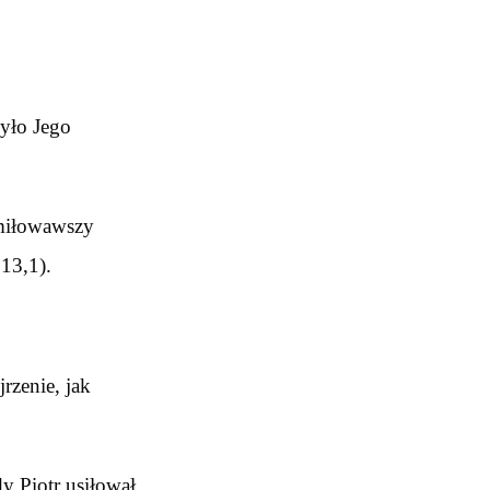
było Jego
umiłowawszy
 13,1).
rzenie, jak
y Piotr usiłował