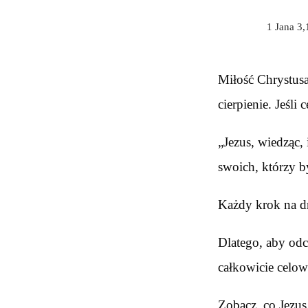
1 Jana 3,
Miłość Chrystusa
cierpienie. Jeśli
„Jezus, wiedząc,
swoich, którzy b
Każdy krok na d
Dlatego, aby odc
całkowicie celow
Zobacz, co Jezus