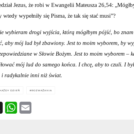
dział Jezus, że robi w Ewangelii Mateusza 26,54: „Mógłb
by wtedy wypełniły się Pisma, że tak się stać musi”?
ie wybieram drogi wyjścia, którą mógłbym pójść, bo znam
ć, aby mój lud był zbawiony. Jest to moim wyborem, by wy
rzepowiedziane w Słowie Bożym. Jest to moim wyborem – ka
łować mój lud do samego końca. I chcę, aby to czuli. I byl
 i radykalnie inni niż świat.
KAŻDY DZIEŃ
ROZWAŻANIA
WhatsApp
Email