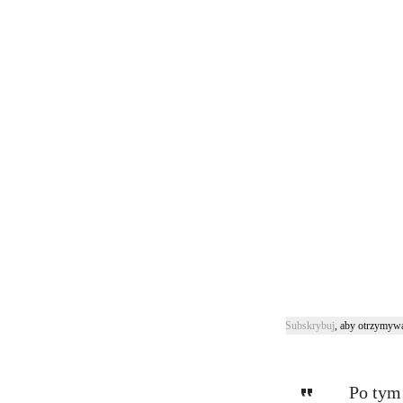
Subskrybuj
, aby otrzymywa
Po tym 