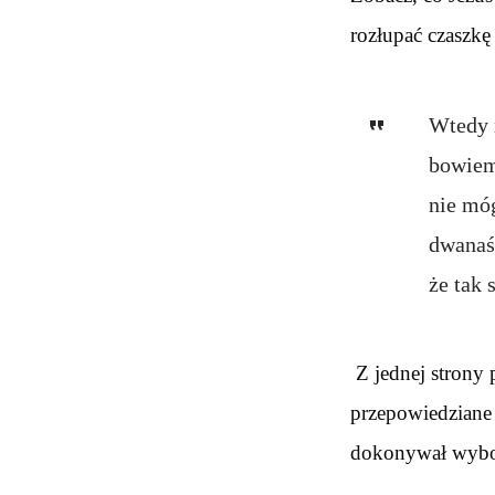
rozłupać czaszkę 
Wtedy 
bowiem
nie mó
dwanaś
że tak 
Z jednej strony 
przepowiedziane 
dokonywał wybor