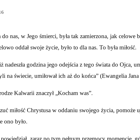
16
 do nas, w Jego śmierci, była tak zamierzona, jak celowe 
 celowo oddał swoje życie, było to dla nas. To była miłość.
 iż nadeszła godzina jego odejścia z tego świata do Ojca, 
yli na świecie, umiłował ich aż do końca” (Ewangelia Jana
rodze Kalwarii znaczył „Kocham was”.
zuć miłość Chrystusa w oddaniu swojego życia, pomoże uj
e ono było.
 powiedział, zaraz po tym pełnym przemocy momencie, gd