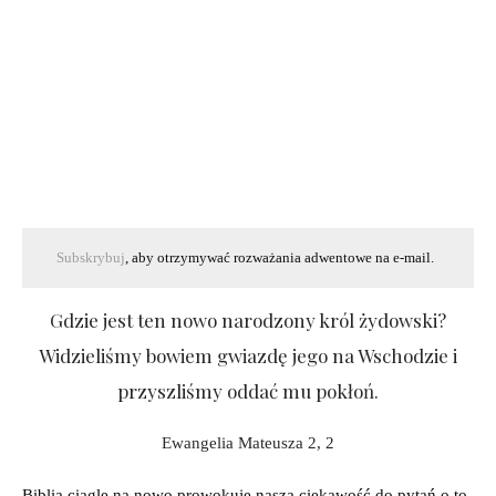
Subskrybuj
, aby otrzymywać rozważania adwentowe na e-mail.
Gdzie jest ten nowo narodzony król żydowski?
Widzieliśmy bowiem gwiazdę jego na Wschodzie i
przyszliśmy oddać mu pokłoń.
Ewangelia Mateusza 2, 2
Biblia ciągle na nowo prowokuje naszą ciekawość do pytań o to,