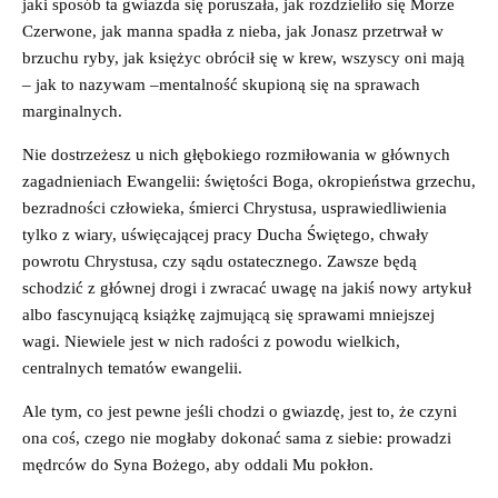
jaki sposób ta gwiazda się poruszała, jak rozdzieliło się Morze
Czerwone, jak manna spadła z nieba, jak Jonasz przetrwał w
brzuchu ryby, jak księżyc obrócił się w krew, wszyscy oni mają
– jak to nazywam –mentalność skupioną się na sprawach
marginalnych.
Nie dostrzeżesz u nich głębokiego rozmiłowania w głównych
zagadnieniach Ewangelii: świętości Boga, okropieństwa grzechu,
bezradności człowieka, śmierci Chrystusa, usprawiedliwienia
tylko z wiary, uświęcającej pracy Ducha Świętego, chwały
powrotu Chrystusa, czy sądu ostatecznego. Zawsze będą
schodzić z głównej drogi i zwracać uwagę na jakiś nowy artykuł
albo fascynującą książkę zajmującą się sprawami mniejszej
wagi. Niewiele jest w nich radości z powodu wielkich,
centralnych tematów ewangelii.
Ale tym, co jest pewne jeśli chodzi o gwiazdę, jest to, że czyni
ona coś, czego nie mogłaby dokonać sama z siebie: prowadzi
mędrców do Syna Bożego, aby oddali Mu pokłon.