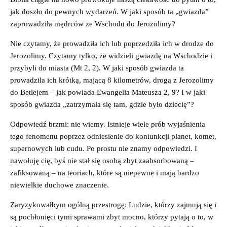
jak doszło do pewnych wydarzeń. W jaki sposób ta „gwiazda”
zaprowadziła mędrców ze Wschodu do Jerozolimy?
Nie czytamy, że prowadziła ich lub poprzedziła ich w drodze do
Jerozolimy. Czytamy tylko, że widzieli gwiazdę na Wschodzie i
przybyli do miasta (Mt 2, 2). W jaki sposób gwiazda ta
prowadziła ich krótką, mającą 8 kilometrów, drogą z Jerozolimy
do Betlejem – jak powiada Ewangelia Mateusza 2, 9? I w jaki
sposób gwiazda „zatrzymała się tam, gdzie było dziecię”?
Odpowiedź brzmi: nie wiemy. Istnieje wiele prób wyjaśnienia
tego fenomenu poprzez odniesienie do koniunkcji planet, komet,
supernowych lub cudu. Po prostu nie znamy odpowiedzi. I
nawołuję cię, byś nie stał się osobą zbyt zaabsorbowaną –
zafiksowaną – na teoriach, które są niepewne i mają bardzo
niewielkie duchowe znaczenie.
Zaryzykowałbym ogólną przestrogę: Ludzie, którzy zajmują się i
są pochłonięci tymi sprawami zbyt mocno, którzy pytają o to, w