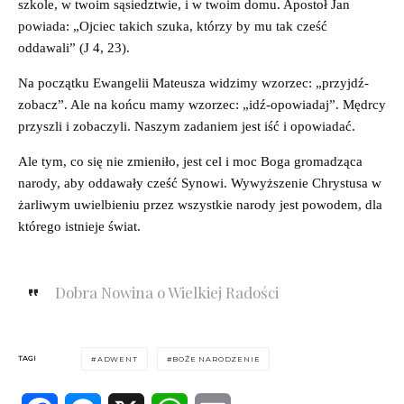
szkole, w twoim sąsiedztwie, i w twoim domu. Apostoł Jan
powiada: „Ojciec takich szuka, którzy by mu tak cześć
oddawali” (J 4, 23).
Na początku Ewangelii Mateusza widzimy wzorzec: „przyjdź-
zobacz”. Ale na końcu mamy wzorzec: „idź-opowiadaj”. Mędrcy
przyszli i zobaczyli. Naszym zadaniem jest iść i opowiadać.
Ale tym, co się nie zmieniło, jest cel i moc Boga gromadząca
narody, aby oddawały cześć Synowi. Wywyższenie Chrystusa w
żarliwym uwielbieniu przez wszystkie narody jest powodem, dla
którego istnieje świat.
Dobra Nowina o Wielkiej Radości
TAGI
ADWENT
BOŻE NARODZENIE