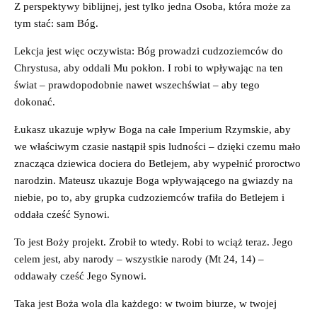
Z perspektywy biblijnej, jest tylko jedna Osoba, która może za
tym stać: sam Bóg.
Lekcja jest więc oczywista: Bóg prowadzi cudzoziemców do
Chrystusa, aby oddali Mu pokłon. I robi to wpływając na ten
świat – prawdopodobnie nawet wszechświat – aby tego
dokonać.
Łukasz ukazuje wpływ Boga na całe Imperium Rzymskie, aby
we właściwym czasie nastąpił spis ludności – dzięki czemu mało
znacząca dziewica dociera do Betlejem, aby wypełnić proroctwo
narodzin. Mateusz ukazuje Boga wpływającego na gwiazdy na
niebie, po to, aby grupka cudzoziemców trafiła do Betlejem i
oddała cześć Synowi.
To jest Boży projekt. Zrobił to wtedy. Robi to wciąż teraz. Jego
celem jest, aby narody – wszystkie narody (Mt 24, 14) –
oddawały cześć Jego Synowi.
Taka jest Boża wola dla każdego: w twoim biurze, w twojej