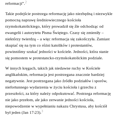
2
reformacji”.
Takie podejście postrzega reformację jako niezbędną i niezwykle
pomocną naprawę średniowiecznego kościoła
rzymskokatolickiego, który prowadził się źle odchodząc od
ewangelii i autorytetu Pisma Świętego. Czasy się zmieniły –
niektórzy twierdzą – a więc reformacja się zakończyła. Zamiast
skupiać się na tym co różni katolików i protestantów,
powinniśmy szukać jedności w kościele. Jedności, która stanie
się pomostem w protestancko-rzymskokatolickim podziale.
W innych kręgach, takich jak niedawne ruchy w Kościele
anglikańskim, reformacja jest postrzegana znacznie bardziej
negatywnie. Jest postrzegana jako źródło podziałów i sporów,
niefortunnego wydarzenia w życiu kościoła i grzechu z
przeszłości, za który należy odpokutować. Postrzega reformację
nie jako przełom, ale jako zerwanie jedności kościoła,
niepowodzenie w wypełnianiu nakazu Chrystusa, aby kościół
3
był jeden (Jan 17:23).