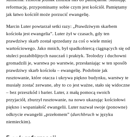
reformację, przypominamy sobie czym jest kościół. Pamiętamy
jak łatwo kościół może porzucić ewangelię.
Marcin Luter powtarzał setki razy: „Prawdziwym skarbem
kościoła jest ewangelia”. Luter żył w czasach, gdy ten
prawdziwy skarb został sprzedany za coś o wiele mniej
wartościowego. Jako mnich, był spadkobiercą ciągnących się od
stuleci pozabiblijnych nauczań i praktyk. Teolodzy i duchowni
gromadzili je, warstwa po warstwie, przesłaniając w ten sposób
prawdziwy skarb kościoła – ewangelię. Podobnie jak
rusztowanie, które otacza i ukrywa piękno budynku, warstwy te
musiały zostać zerwane, aby to co jest ważne, stało się widoczne
– bez przeszkód i barier. Luter, z małą pomocą swoich
przyjaciół, zburzył rusztowanie, na nowo ukazując kościołowi
piękno i wspaniałość ewangelii. Luter nazwał swoje (ponowne)
odkrycie ewangelii „przełomem” (
durchbruch
w języku
niemieckim).