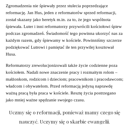
Zgromadzenia nie śpiewały przez stulecia poprzedzające
reformację. Jan Hus, jeden z reformatorów sprzed reformacji,
został skazany jako heretyk m.in. za to, że jego wspólnota
śpiewała. Luter i inni reformatorzy przywrócili kościołowi śpiew
podczas zgromadzeń. Świadomość tego powinna ukorzyć nas za
każdym razem, gdy śpiewamy w kościele. Powinniśmy szczerze
podziękować Lutrowi i pamiętać ile ten przywilej kosztował
Husa.
Reformatorzy zrewolucjonizowali także życie codzienne poza
kościołem. Nadali nowe znaczenie pracy i rozmaitym rolom –
małżonkom, rodzicom i dzieciom; pracownikom i pracodawcom;
władcom i obywatelom. Przed reformacją jedyną naprawdę
ważną pracą była praca w kościele. Resztę życia postrzegano
jako mniej ważne spędzanie swojego czasu.
Uczmy się o reformacji, ponieważ mamy czego się
nauczyć. Uczymy się o skarbie ewangelii.