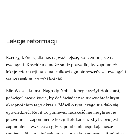
Lekcje reformacji
Rzeczy, które są dla nas najważniejsze, koncentrują się na
ewangelii. Kościół nie może sobie pozwolić, by zapomnieć
lekcję reformacji na temat całkowitego pierwszeństwa ewangelii
we wszystkim, co robi kościół.
Elie Wiesel, laureat Nagrody Nobla, który przeżył Holokaust,
poświęcił swoje życie, by dać świadectwo niewyobrażalnym
okropnościom tego okresu. Mówił o tym, czego nie dało się
opowiedzieć. Robił to, ponieważ ludzkość nie mogła sobie
pozwolić na zapomnienie lekcji Holokaustu. Zbyt łatwo jest
zapomnieć – zwłaszcza gdy zapominanie uspokaja nasze
sumienia. Historia jednak zmusza nas do pamiętania. Studiując