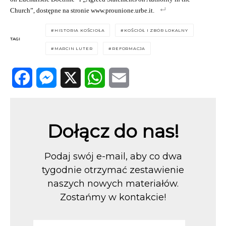
Church”, dostępne na stronie www.prounione.urbe.it.
HISTORIA KOŚCIOŁA
KOŚCIÓŁ I ZBÓR LOKALNY
TAGI
MARCIN LUTER
REFORMACJA
Facebook
Messenger
X
WhatsApp
Email
Dołącz do nas!
Podaj swój e-mail, aby co dwa
tygodnie otrzymać zestawienie
naszych nowych materiałów.
Zostańmy w kontakcie!