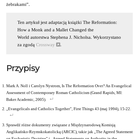
żebrakami”.
Ten artykuł jest adaptacją książki The Reformation:
How a Monk and a Mallet Changed the
World autorstwa Stephena J. Nicholsa. Wykorzystano
za zgodą
Crossway
.
Przypisy
Mark A. Noll i Carolyn Nystrom, Is The Reformation Over? An Evan­gelical
Assessment of Contemporary Roman Catholicism (Grand Rapids, MI:
Baker Academic, 2005).
„Evangelicals and Catholics Together”, First Things 43 (maj 1994), 15-22.
Sprawdź różne dokumenty związane z Międzynarodową Komisją
Anglikańsko-Rzymskokatolicką (ARCIC), takie jak „The Agreed Statement
on Eucharistic Doctrine” i „Agreed Statements on Authority in the