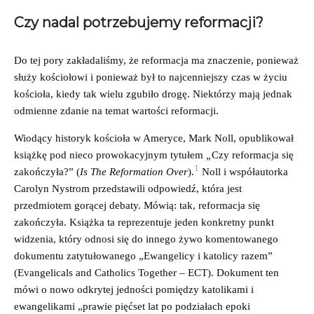
Czy nadal potrzebujemy reformacji?
Do tej pory zakładaliśmy, że reformacja ma znaczenie, ponieważ
służy kościołowi i ponieważ był to najcenniejszy czas w życiu
kościoła, kiedy tak wielu zgubiło drogę. Niektórzy mają jednak
odmienne zdanie na temat wartości reformacji.
Wiodący historyk kościoła w Ameryce, Mark Noll, opublikował
książkę pod nieco prowokacyjnym tytułem
„
Czy reformacja się
1
zakończyła?” (
Is The Reformation Over
).
Noll i współautorka
Carolyn Nystrom przedstawili odpowiedź, która jest
przedmiotem gorącej debaty. Mówią: tak, reformacja się
zakończyła. Książka ta reprezentuje jeden konkretny punkt
widzenia, który odnosi się do innego żywo komentowanego
dokumentu zatytułowanego „Ewangelicy i katolicy razem”
(Evangelicals and Catholics Together – ECT). Dokument ten
mówi o nowo odkrytej jedności pomiędzy katolikami i
ewangelikami „prawie pięćset lat po podziałach epoki