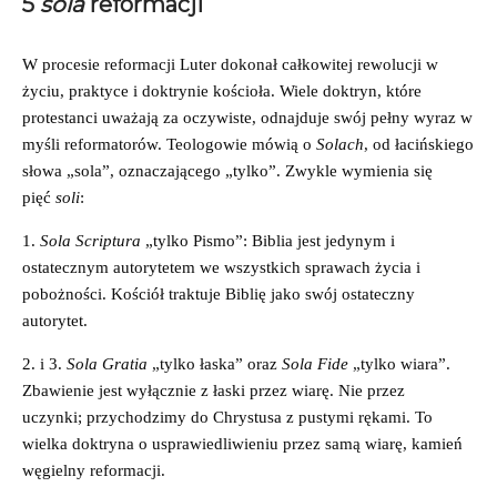
5
sola
reformacji
W procesie reformacji Luter dokonał całkowitej rewolucji w
życiu, praktyce i doktrynie kościoła. Wiele doktryn, które
protestanci uważają za oczywiste, odnajduje swój pełny wyraz w
myśli reformatorów. Teologowie mówią o
Solach
, od łacińskiego
słowa „sola”, oznaczającego „tylko”. Zwykle wymienia się
pięć
soli
:
1.
Sola Scriptura
„tylko Pismo”: Biblia jest jedynym i
ostatecznym autorytetem we wszystkich sprawach życia i
pobożności. Kościół traktuje Biblię jako swój ostateczny
autorytet.
2. i 3.
Sola Gratia
„tylko łaska” oraz
Sola Fide
„tylko wiara”.
Zbawienie jest wyłącznie z łaski przez wiarę. Nie przez
uczynki; przychodzimy do Chrystusa z pustymi rękami. To
wielka doktryna o usprawiedliwieniu przez samą wiarę, kamień
węgielny reformacji.