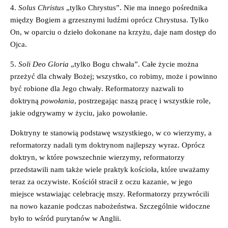
4.
Solus Christus
„tylko Chrystus”. Nie ma innego pośrednika
między Bogiem a grzesznymi ludźmi oprócz Chrystusa. Tylko
On, w oparciu o dzieło dokonane na krzyżu, daje nam dostęp do
Ojca.
5.
Soli Deo Gloria
„tylko Bogu chwała”. Całe życie można
przeżyć dla chwały Bożej; wszystko, co robimy, może i powinno
być robione dla Jego chwały. Reformatorzy nazwali to
doktryną
powołania
, postrzegając naszą pracę i wszystkie role,
jakie odgrywamy w życiu, jako powołanie.
Doktryny te stanowią podstawę wszystkiego, w co wierzymy, a
reformatorzy nadali tym doktrynom najlepszy wyraz. Oprócz
doktryn, w które powszechnie wierzymy, reformatorzy
przedstawili nam także wiele praktyk kościoła, które uważamy
teraz za oczywiste. Kościół stracił z oczu kazanie, w jego
miejsce wstawiając celebrację mszy. Reformatorzy przywrócili
na nowo kazanie podczas nabożeństwa. Szczególnie widoczne
było to wśród purytanów w Anglii.