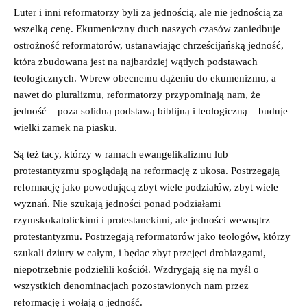
Luter i inni reformatorzy byli za jednością, ale nie jednością za
wszelką cenę. Ekumeniczny duch naszych czasów zaniedbuje
ostrożność reformatorów, ustanawiając chrześcijańską jedność,
która zbudowana jest na najbardziej wątłych podstawach
teologicznych. Wbrew obecnemu dążeniu do ekumenizmu, a
nawet do pluralizmu, reformatorzy przypominają nam, że
jedność – poza solidną podstawą biblijną i teologiczną – buduje
wielki zamek na piasku.
Są też tacy, którzy w ramach ewangelikalizmu lub
protestantyzmu spoglądają na reformację z ukosa. Postrzegają
reformację jako powodującą zbyt wiele podziałów, zbyt wiele
wyznań. Nie szukają jedności ponad podziałami
rzymskokatolickimi i protestanckimi, ale jedności wewnątrz
protestantyzmu. Postrzegają reformatorów jako teologów, którzy
szukali dziury w całym, i będąc zbyt przejęci drobiazgami,
niepotrzebnie podzielili kościół. Wzdrygają się na myśl o
wszystkich denominacjach pozostawionych nam przez
reformację i wołają o jedność.