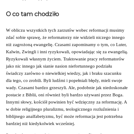
O co tam chodziło
W obliczu wszystkich tych zarzutów wobec reformacji musimy
zdać sobie sprawę, że reformatorzy nie widzieli niczego innego
niż zagrożoną ewangelię. Czasami zapominamy o tym, co Luter,
Kalwin, Zwingli i inni ryzykowali, opowiadając się za ewangelią.
Ryzykowali własnym życiem. Traktowanie pracy reformatorów
jako nic innego jak sianie nasion niefortunnego podziału
świadczy zarówno o niewielkiej wiedzy, jak i braku szacunku
dla tego, co zrobili. Byli ludźmi i popełniali błędy, mieli swoje
wady. Czasami bardzo grzeszyli. Ale, podobnie jak niedoskonałe
postacie z Biblii, oni również byli bardzo używani przez Boga.
Innymi słowy, kościół powinien być wdzięczny za reformację. A
w dobie religijnego pluralizmu, teologicznego rozluźnienia i
biblijnego analfabetyzmu, być może reformacja jest potrzebna
bardziej niż kiedykolwiek wcześniej.