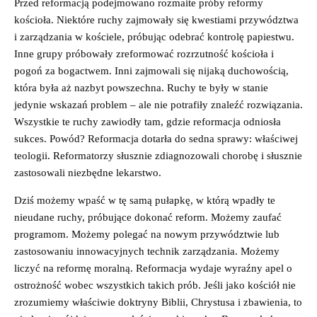
Przed reformacją podejmowano rozmaite próby reformy
kościoła. Niektóre ruchy zajmowały się kwestiami przywództwa
i zarządzania w kościele, próbując odebrać kontrolę papiestwu.
Inne grupy próbowały zreformować rozrzutność kościoła i
pogoń za bogactwem. Inni zajmowali się nijaką duchowością,
która była aż nazbyt powszechna. Ruchy te były w stanie
jedynie wskazań problem – ale nie potrafiły znaleźć rozwiązania.
Wszystkie te ruchy zawiodły tam, gdzie reformacja odniosła
sukces. Powód? Reformacja dotarła do sedna sprawy: właściwej
teologii. Reformatorzy słusznie zdiagnozowali chorobę i słusznie
zastosowali niezbędne lekarstwo.
Dziś możemy wpaść w tę samą pułapkę, w którą wpadły te
nieudane ruchy, próbujące dokonać reform. Możemy zaufać
programom. Możemy polegać na nowym przywództwie lub
zastosowaniu innowacyjnych technik zarządzania. Możemy
liczyć na reformę moralną. Reformacja wydaje wyraźny apel o
ostrożność wobec wszystkich takich prób. Jeśli jako kościół nie
zrozumiemy właściwie doktryny Biblii, Chrystusa i zbawienia, to