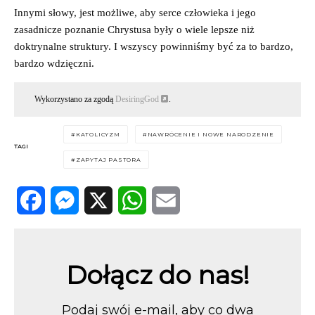
Innymi słowy, jest możliwe, aby serce człowieka i jego
zasadnicze poznanie Chrystusa były o wiele lepsze niż
doktrynalne struktury. I wszyscy powinniśmy być za to bardzo,
bardzo wdzięczni.
Wykorzystano za zgodą
DesiringGod
.
KATOLICYZM
NAWRÓCENIE I NOWE NARODZENIE
TAGI
ZAPYTAJ PASTORA
Facebook
Messenger
X
WhatsApp
Email
Dołącz do nas!
Podaj swój e-mail, aby co dwa