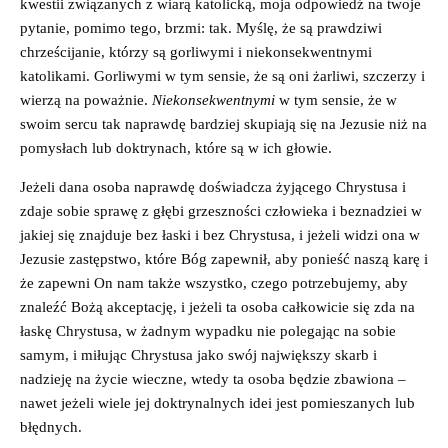
kwestii związanych z wiarą katolicką, moja odpowiedź na twoje
pytanie, pomimo tego, brzmi: tak. Myślę, że są prawdziwi
chrześcijanie, którzy są gorliwymi i niekonsekwentnymi
katolikami. Gorliwymi w tym sensie, że są oni żarliwi, szczerzy i
wierzą na poważnie.
Niekonsekwentnymi
w tym sensie, że w
swoim sercu tak naprawdę bardziej skupiają się na Jezusie niż na
pomysłach lub doktrynach, które są w ich głowie.
Jeżeli dana osoba naprawdę doświadcza żyjącego Chrystusa i
zdaje sobie sprawę z głębi grzeszności człowieka i beznadziei w
jakiej się znajduje bez łaski i bez Chrystusa, i jeżeli widzi ona w
Jezusie zastępstwo, które Bóg zapewnił, aby ponieść naszą karę i
że zapewni On nam także wszystko, czego potrzebujemy, aby
znaleźć Bożą akceptację, i jeżeli ta osoba całkowicie się zda na
łaskę Chrystusa, w żadnym wypadku nie polegając na sobie
samym, i miłując Chrystusa jako swój największy skarb i
nadzieję na życie wieczne, wtedy ta osoba będzie zbawiona –
nawet jeżeli wiele jej doktrynalnych idei jest pomieszanych lub
błędnych.