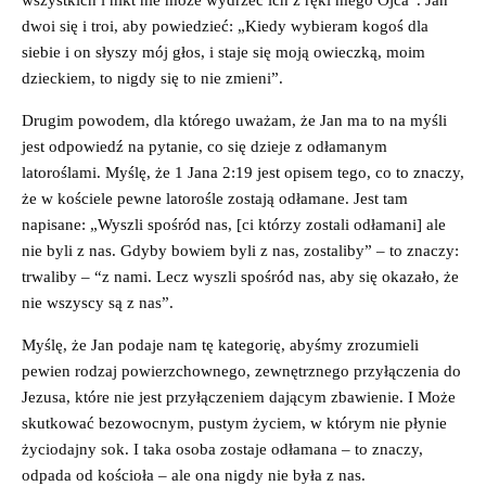
dwoi się i troi, aby powiedzieć: „Kiedy wybieram kogoś dla
siebie i on słyszy mój głos, i staje się moją owieczką, moim
dzieckiem, to nigdy się to nie zmieni”.
Drugim powodem, dla którego uważam, że Jan ma to na myśli
jest odpowiedź na pytanie, co się dzieje z odłamanym
latoroślami. Myślę, że 1 Jana 2:19 jest opisem tego, co to znaczy,
że w kościele pewne latorośle zostają odłamane. Jest tam
napisane: „Wyszli spośród nas, [ci którzy zostali odłamani] ale
nie byli z nas. Gdyby bowiem byli z nas, zostaliby” – to znaczy:
trwaliby – “z nami. Lecz wyszli spośród nas, aby się okazało, że
nie wszyscy są z nas”.
Myślę, że Jan podaje nam tę kategorię, abyśmy zrozumieli
pewien rodzaj powierzchownego, zewnętrznego przyłączenia do
Jezusa, które nie jest przyłączeniem dającym zbawienie. I Może
skutkować bezowocnym, pustym życiem, w którym nie płynie
życiodajny sok. I taka osoba zostaje odłamana – to znaczy,
odpada od kościoła – ale ona nigdy nie była z nas.