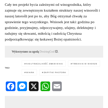
Cały ten projekt bycia zależnymi od winogrodnika, który
zajmuje się zewnętrznym kształtem struktury naszej winorośli i
naszej latorośli jest po to, aby Bóg otrzymał chwałę za
sprawienie tego wszystkiego. Wniosek jest taki: godzina po
godzinie, przyjmujmy, odpoczywajmy, ufajmy, delektujmy i
radujmy się słowami, miłością i radością Chrystusa
podporządkowując się łaskawej Bożej opatrzności.
Wykorzystano za zgodą
DesiringGod
.
NIEUTRACALNOŚĆ ZBAWIENIA
TRWANIE W WIERZE
TAGI
WIARA
ZAPYTAJ PASTORA
Facebook
Messenger
X
WhatsApp
Email