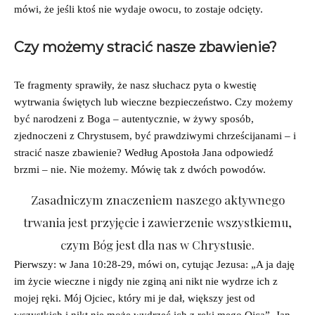
mówi, że jeśli ktoś nie wydaje owocu, to zostaje odcięty.
Czy możemy stracić nasze zbawienie?
Te fragmenty sprawiły, że nasz słuchacz pyta o kwestię
wytrwania świętych lub wieczne bezpieczeństwo. Czy możemy
być narodzeni z Boga – autentycznie, w żywy sposób,
zjednoczeni z Chrystusem, być prawdziwymi chrześcijanami – i
stracić nasze zbawienie? Według Apostoła Jana odpowiedź
brzmi – nie. Nie możemy. Mówię tak z dwóch powodów.
Zasadniczym znaczeniem naszego aktywnego
trwania jest przyjęcie i zawierzenie wszystkiemu,
czym Bóg jest dla nas w Chrystusie.
Pierwszy: w Jana 10:28-29, mówi on, cytując Jezusa: „A ja daję
im życie wieczne i nigdy nie zginą ani nikt nie wydrze ich z
mojej ręki. Mój Ojciec, który mi je dał, większy jest od
wszystkich i nikt nie może wydrzeć ich z ręki mego Ojca”. Jan