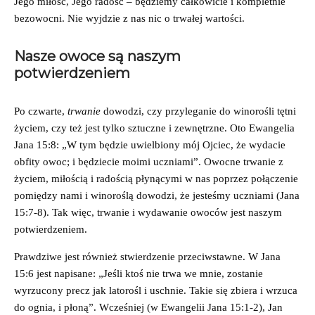
Jego miłość, Jego radość – będziemy całkowicie i kompletnie
bezowocni. Nie wyjdzie z nas nic o trwałej wartości.
Nasze owoce są naszym
potwierdzeniem
Po czwarte,
trwanie
dowodzi, czy przyleganie do winorośli tętni
życiem, czy też jest tylko sztuczne i zewnętrzne. Oto Ewangelia
Jana 15:8: „W tym będzie uwielbiony mój Ojciec, że wydacie
obfity owoc; i będziecie moimi uczniami”. Owocne trwanie z
życiem, miłością i radością płynącymi w nas poprzez połączenie
pomiędzy nami i winoroślą dowodzi, że jesteśmy uczniami (Jana
15:7-8). Tak więc, trwanie i wydawanie owoców jest naszym
potwierdzeniem.
Prawdziwe jest również stwierdzenie przeciwstawne. W Jana
15:6 jest napisane: „Jeśli ktoś nie trwa we mnie, zostanie
wyrzucony precz jak latorośl i uschnie. Takie się zbiera i wrzuca
do ognia, i płoną”. Wcześniej (w Ewangelii Jana 15:1-2), Jan