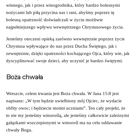
winnego, jak i przez winogrodnika, który bardzo bolesnymi
nożycami lub piłą przycina nas i rani, abyśmy poprzez tę
bolesną opatrzność doświadczali w życiu możliwie
najpełniejszego wpływu wewnętrznego Chrystusowego życia.
Jesteśmy otoczeni opieką zarówno wewnętrznie poprzez życie
Chrystusa wpływające do nas przez Ducha Świętego, jak i
zewnętrznie, dzięki opatrzności kochającego Ojca, który wie, jak
dyscyplinować swoje dzieci, aby uczynić je bardzo świętymi.
Boża chwała
Wreszcie, celem trwania jest Boża chwała. W Jana 15:8 jest
napisane: „W tym będzie uwielbiony mój Ojciec, że wydacie
obfity owoc; i będziecie moimi uczniami”. Ten cały projekt, że
to nie my jesteśmy winoroślą, ale jesteśmy całkowicie zależnymi
gałązkami wszczepionymi w winorośl ma na celu oddawanie
chwały Bogu.