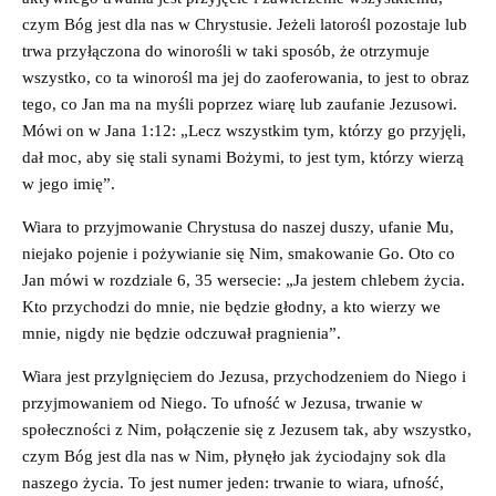
czym Bóg jest dla nas w Chrystusie. Jeżeli latorośl pozostaje lub
trwa przyłączona do winorośli w taki sposób, że otrzymuje
wszystko, co ta winorośl ma jej do zaoferowania, to jest to obraz
tego, co Jan ma na myśli poprzez wiarę lub zaufanie Jezusowi.
Mówi on w Jana 1:12: „Lecz wszystkim tym, którzy go przyjęli,
dał moc, aby się stali synami Bożymi, to jest tym, którzy wierzą
w jego imię”.
Wiara to przyjmowanie Chrystusa do naszej duszy, ufanie Mu,
niejako pojenie i pożywianie się Nim, smakowanie Go. Oto co
Jan mówi w rozdziale 6, 35 wersecie: „Ja jestem chlebem życia.
Kto przychodzi do mnie, nie będzie głodny, a kto wierzy we
mnie, nigdy nie będzie odczuwał pragnienia”.
Wiara jest przylgnięciem do Jezusa, przychodzeniem do Niego i
przyjmowaniem od Niego. To ufność w Jezusa, trwanie w
społeczności z Nim, połączenie się z Jezusem tak, aby wszystko,
czym Bóg jest dla nas w Nim, płynęło jak życiodajny sok dla
naszego życia. To jest numer jeden: trwanie to wiara, ufność,