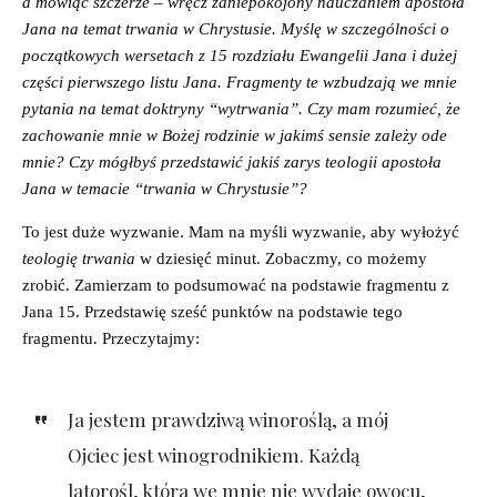
a mówiąc szczerze – wręcz zaniepokojony nauczaniem apostoła
Jana na temat trwania w Chrystusie. Myślę w szczególności o
początkowych wersetach z 15 rozdziału Ewangelii Jana i dużej
części pierwszego listu Jana. Fragmenty te wzbudzają we mnie
pytania na temat doktryny “wytrwania”. Czy mam rozumieć, że
zachowanie mnie w Bożej rodzinie w jakimś sensie zależy ode
mnie? Czy mógłbyś przedstawić jakiś zarys teologii apostoła
Jana w temacie “trwania w Chrystusie”?
To jest duże wyzwanie. Mam na myśli wyzwanie, aby wyłożyć
teologię trwania
w dziesięć minut. Zobaczmy, co możemy
zrobić. Zamierzam to podsumować na podstawie fragmentu z
Jana 15. Przedstawię sześć punktów na podstawie tego
fragmentu. Przeczytajmy:
Ja jestem prawdziwą winoroślą, a mój
Ojciec jest winogrodnikiem. Każdą
latorośl, która we mnie nie wydaje owocu,