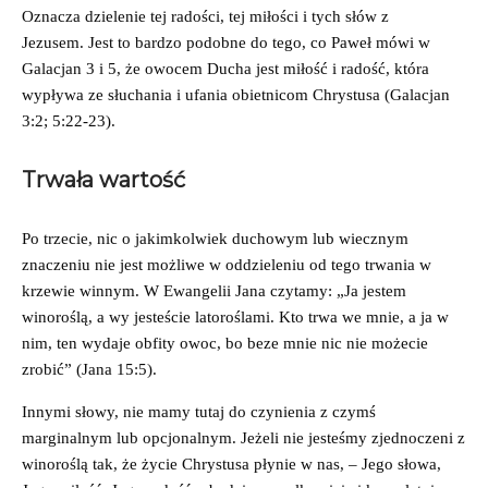
Oznacza dzielenie tej radości, tej miłości i tych słów z
Jezusem. Jest to bardzo podobne do tego, co Paweł mówi w
Galacjan 3 i 5, że owocem Ducha jest miłość i radość, która
wypływa ze słuchania i ufania obietnicom Chrystusa (Galacjan
3:2; 5:22-23).
Trwała wartość
Po trzecie, nic o jakimkolwiek duchowym lub wiecznym
znaczeniu nie jest możliwe w oddzieleniu od tego trwania w
krzewie winnym. W Ewangelii Jana czytamy: „Ja jestem
winoroślą, a wy jesteście latoroślami. Kto trwa we mnie, a ja w
nim, ten wydaje obfity owoc, bo beze mnie nic nie możecie
zrobić” (‭‭Jana‬ ‭15:5‬).
Innymi słowy, nie mamy tutaj do czynienia z czymś
marginalnym lub opcjonalnym. Jeżeli nie jesteśmy zjednoczeni z
winoroślą tak, że życie Chrystusa płynie w nas, – Jego słowa,