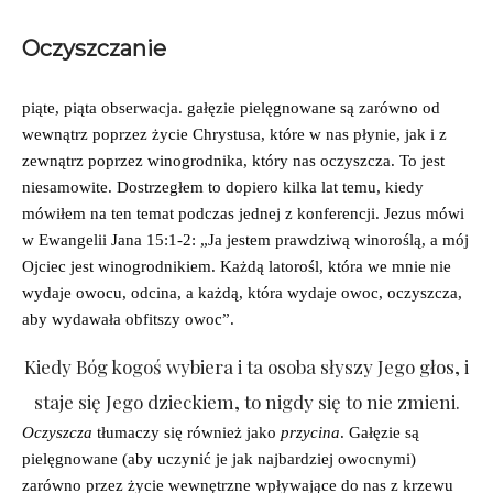
Oczyszczanie
piąte, piąta obserwacja. gałęzie pielęgnowane są zarówno od
wewnątrz poprzez życie Chrystusa, które w nas płynie, jak i z
zewnątrz poprzez winogrodnika, który nas oczyszcza. To jest
niesamowite. Dostrzegłem to dopiero kilka lat temu, kiedy
mówiłem na ten temat podczas jednej z konferencji. Jezus mówi
w Ewangelii Jana 15:1-2: „Ja jestem prawdziwą winoroślą, a mój
Ojciec jest winogrodnikiem. Każdą latorośl, która we mnie nie
wydaje owocu, odcina, a każdą, która wydaje owoc, oczyszcza,
aby wydawała obfitszy owoc”.
Kiedy Bóg kogoś wybiera i ta osoba słyszy Jego głos, i
staje się Jego dzieckiem, to nigdy się to nie zmieni.
Oczyszcza
tłumaczy się również jako
przycina
. Gałęzie są
pielęgnowane (aby uczynić je jak najbardziej owocnymi)
zarówno przez życie wewnętrzne wpływające do nas z krzewu