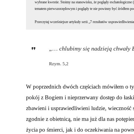
wybrane kwestie. Stoimy na stanowisku, że poglądy eschatologiczne (
tematem pierwszorzędowym i poglądy te nie powinny być źródłem pod
Przeczytaj wcześniejsze artykuły serii „7 rezultatów usprawiedliwieni
„… chlubimy się nadzieją chwały
Rzym. 5,2
W poprzednich dwóch częściach mówiłem o tym
pokój z Bogiem i nieprzerwany dostęp do łask
zbawieni i usprawiedliwieni ludzie, wiecznoś
zgodnie z obietnicą, nie ma już dla nas potępie
życia po śmierci, jak i do oczekiwania na powr