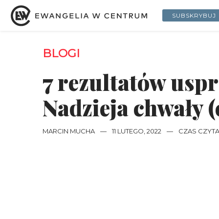
SUBSKRYBUJ
BLOGI
7 rezultatów usp
Nadzieja chwały (c
MARCIN MUCHA
—
11 LUTEGO, 2022
—
CZAS CZYTAN