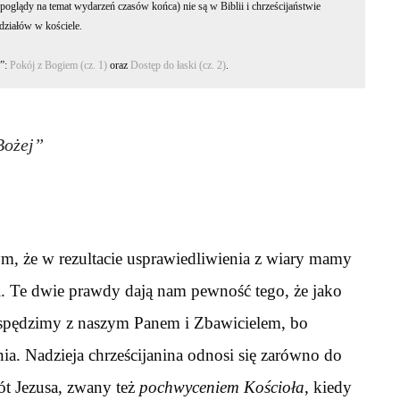
poglądy na temat wydarzeń czasów końca) nie są w Biblii i chrześcijaństwie
ziałów w kościele.
a”:
Pokój z Bogiem (cz. 1)
oraz
Dostęp do łaski (cz. 2)
.
 Bożej”
, że w rezultacie usprawiedliwienia z wiary mamy
i. Te dwie prawdy dają nam pewność tego, że jako
ć spędzimy z naszym Panem i Zbawicielem, bo
nia. Nadzieja chrześcijanina odnosi się zarówno do
ót Jezusa, zwany też
pochwyceniem Kościoła
, kiedy