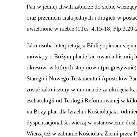
Pan w jednej chwili zabierze do siebie wierzą
oraz przemieni ciała jednych i drugich w postać
uwielbione w niebie (1Tes. 4,15-18; Flp.3,20-
Jako osoba interpretująca Biblię opieram się n
mówiący o Bożym planie kierowania historią lu
okresów, w których stopniowo (progresywnie)
Starego i Nowego Testamentu i Apostołów Pana
został zakończony w momencie zamknięcia kano
eschatologii od Teologii Reformowanej w kilk
na Boży plan dla Izraela i Kościoła jako odm
dyspensacjonaliści wierzą w ustanowienie dos
Wierzą też w zabranie Kościoła z Ziemi przez