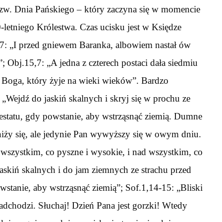
ą tzw. Dnia Pańskiego – który zaczyna się w momencie
letniego Królestwa. Czas ucisku jest w Księdze
: „I przed gniewem Baranka, albowiem nastał ów
”; Obj.15,7: „A jedna z czterech postaci dała siedmiu
 Boga, który żyje na wieki wieków”. Bardzo
„Wejdź do jaskiń skalnych i skryj się w prochu ze
estatu, gdy powstanie, aby wstrząsnąć ziemią. Dumne
niży się, ale jedynie Pan wywyższy się w owym dniu.
wszystkim, co pyszne i wysokie, i nad wszystkim, co
askiń skalnych i do jam ziemnych ze strachu przed
wstanie, aby wstrząsnąć ziemią”; Sof.1,14-15: „Bliski
 nadchodzi. Słuchaj! Dzień Pana jest gorzki! Wtedy