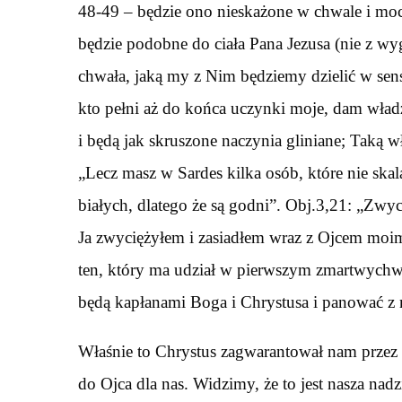
48-49 – będzie ono nieskażone w chwale i moc
będzie podobne do ciała Pana Jezusa (nie z wygl
chwała, jaką my z Nim będziemy dzielić w sen
kto pełni aż do końca uczynki moje, dam władz
i będą jak skruszone naczynia gliniane; Taką 
„Lecz masz w Sardes kilka osób, które nie skal
białych, dlatego że są godni”. Obj.3,21: „Zwyc
Ja zwyciężyłem i zasiadłem wraz z Ojcem moim 
ten, który ma udział w pierwszym zmartwychws
będą kapłanami Boga i Chrystusa i panować z n
Właśnie to Chrystus zagwarantował nam przez S
do Ojca dla nas. Widzimy, że to jest nasza nadz