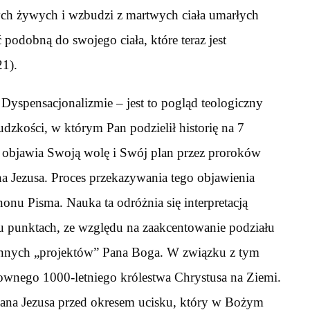
cych żywych i wzbudzi z martwych ciała umarłych
 podobną do swojego ciała, które teraz jest
21).
a Dyspensacjonalizmie – jest to pogląd teologiczny
dzkości, w którym Pan podzielił historię na 7
 objawia Swoją wolę i Swój plan przez proroków
 Jezusa. Proces przekazywania tego objawienia
nu Pisma. Nauka ta odróżnia się interpretacją
u punktach, ze względu na zaakcentowanie podziału
iennych „projektów” Pana Boga. W związku z tym
łownego 1000-letniego królestwa Chrystusa na Ziemi.
 Pana Jezusa przed okresem ucisku, który w Bożym