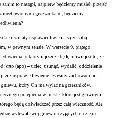
 zanim to nastąpi, najpierw będziemy musieli przejść
m z niezbawionymi grzesznikami, będziemy
edliwienia?
tkie rezultaty usprawiedliwienia są ze sobą
em, w pewnym sensie. W wersecie 9. piątego
edliwienia, o którym jeszcze będę mówił jest to, że
: απο (apo) – uciec, usunąć, wydalić, oddzielenie
y przez usprawiedliwienie jesteśmy zachowani od
 gniewu, który On ma wylać na grzeszników.
iecznego potępienia w piekle, które jest głównym
órego będą doświadczać przez całą wieczność. Ale
 będzie wylewał swój gniew na żyjących na ziemi