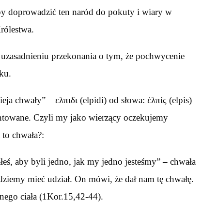
aby doprowadzić ten naród do pokuty i wiary w
rólestwa.
na uzasadnieniu przekonania o tym, że pochwycenie
sku.
ja chwały” – ελπιδι (elpidi) od słowa: ἐλπίς (elpis)
antowane. Czyli my jako wierzący oczekujemy
 to chwała?:
łeś, aby byli jedno, jak my jedno jesteśmy” – chwała
dziemy mieć udział. On mówi, że dał nam tę chwałę.
onego ciała (1Kor.15,42-44).