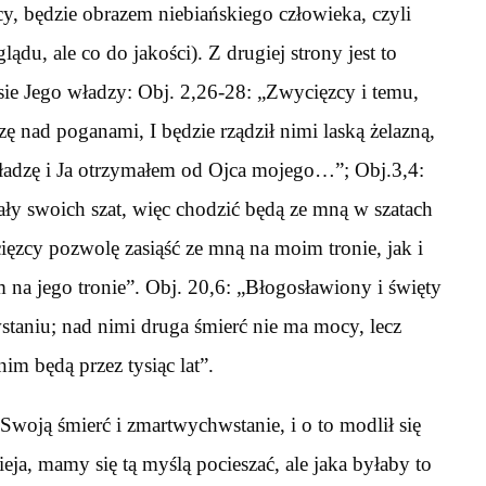
y, będzie obrazem niebiańskiego człowieka, czyli
ądu, ale co do jakości). Z drugiej strony jest to
sie Jego władzy: Obj. 2,26-28: „Zwycięzcy i temu,
ę nad poganami, I będzie rządził nimi laską żelazną,
władzę i Ja otrzymałem od Ojca mojego…”; Obj.3,4:
ały swoich szat, więc chodzić będą ze mną w szatach
ięzcy pozwolę zasiąść ze mną na moim tronie, jak i
na jego tronie”. Obj. 20,6: „Błogosławiony i święty
taniu; nad nimi druga śmierć nie ma mocy, lecz
im będą przez tysiąc lat”.
woją śmierć i zmartwychwstanie, i o to modlił się
ieja, mamy się tą myślą pocieszać, ale jaka byłaby to